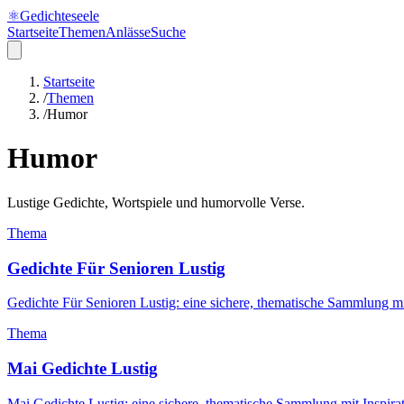
⚛
Gedichteseele
Startseite
Themen
Anlässe
Suche
Startseite
/
Themen
/
Humor
Humor
Lustige Gedichte, Wortspiele und humorvolle Verse.
Thema
Gedichte Für Senioren Lustig
Gedichte Für Senioren Lustig: eine sichere, thematische Sammlung m
Thema
Mai Gedichte Lustig
Mai Gedichte Lustig: eine sichere, thematische Sammlung mit Inspir