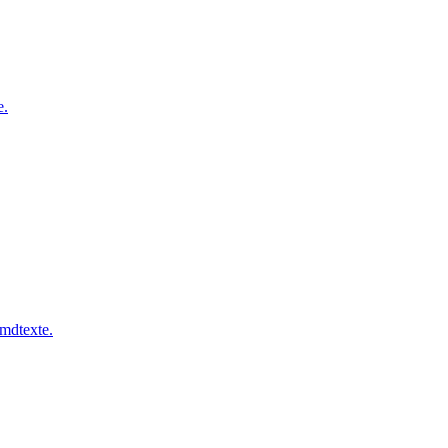
e.
mdtexte.