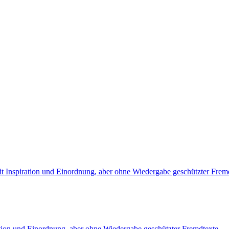
it Inspiration und Einordnung, aber ohne Wiedergabe geschützter Frem
ation und Einordnung, aber ohne Wiedergabe geschützter Fremdtexte.