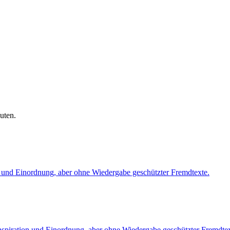
uten.
n und Einordnung, aber ohne Wiedergabe geschützter Fremdtexte.
nspiration und Einordnung, aber ohne Wiedergabe geschützter Fremdtex